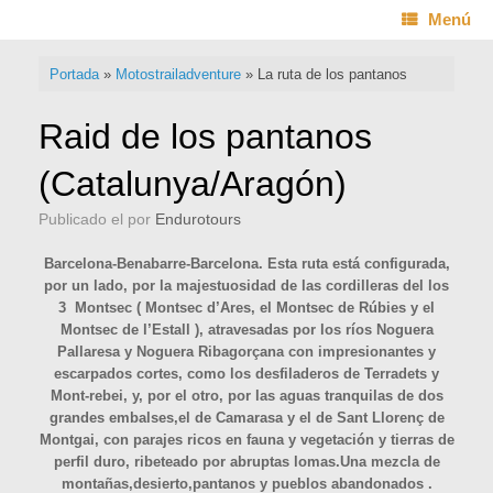
Saltar
Menú
al
contenido
Portada
»
Motostrailadventure
»
La ruta de los pantanos
Raid de los pantanos
(Catalunya/Aragón)
Publicado el
por
Endurotours
Barcelona-Benabarre-Barcelona. Esta ruta está configurada,
por un lado, por la majestuosidad de las cordilleras del los
3 Montsec ( Montsec d’Ares, el Montsec de Rúbies y el
Montsec de l’Estall ), atravesadas por
los ríos Noguera
Pallaresa y Noguera Ribagorçana con impresionantes y
escarpados cortes, como los
desfiladeros de Terradets y
Mont-rebei, y, por el otro, por las aguas tranquilas de dos
grandes embalses,
el de Camarasa y el de Sant Llorenç de
Montgai, con parajes ricos en fauna y vegetación y tierras de
perfil
duro, ribeteado por abruptas lomas.Una mezcla de
montañas,desierto,pantanos y pueblos abandonados .